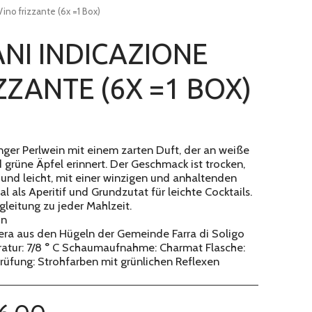
 Vino frizzante (6x =1 Box)
IANI INDICAZIONE
ZZANTE (6X =1 BOX)
junger Perlwein mit einem zarten Duft, der an weiße
grüne Äpfel erinnert. Der Geschmack ist trocken,
und leicht, mit einer winzigen und anhaltenden
al als Aperitif und Grundzutat für leichte Cocktails.
gleitung zu jeder Mahlzeit.
in
era aus den Hügeln der Gemeinde Farra di Soligo
ratur: 7/8 ° C Schaumaufnahme: Charmat Flasche:
prüfung: Strohfarben mit grünlichen Reflexen