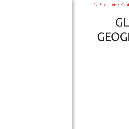
'
Einkaufen
Cant
GL
GEOGR
'
BONT TRADING
ÜBER DEN PROSECCO
EINKAUFEN
ÜBERBLICK PROSECCO
DIENSTLEISTUNGEN
KONTAKT
KUNDEN