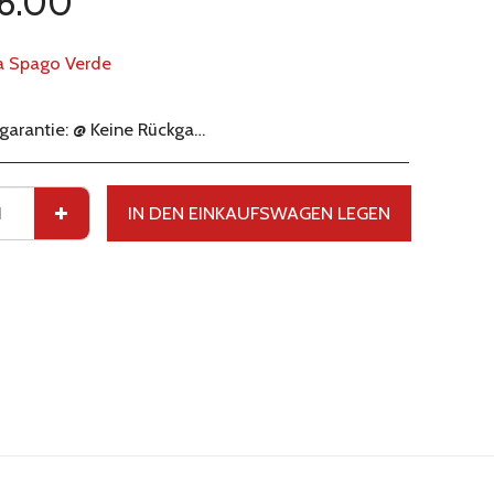
6.00
a Spago Verde
arantie:
@ Keine Rückgabe. Kein Umtausch @ Nicht versichert: Wir versenden per internationalem Kurier. Die meisten internationalen Kuriere bieten keine Alkoholversicherung an. Ihr Paket ist nicht gegen Beschädigung, Verlust oder Diebstahl versichert. @No VAT Refunds: Wir können keine Schweizer Mehrwertsteuer abziehen. Wir sind nicht verantwortlich für die lokale Mehrwertsteuer oder die Einfuhrsteuern, die Ihnen nach Erhalt Ihrer Lieferung möglicherweise auferlegt werden.
IN DEN EINKAUFSWAGEN LEGEN